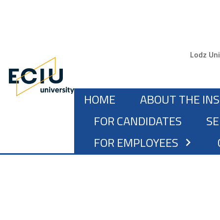
Gór
Lodz Uni
MAIN NAVIGATION
HOME
ABOUT THE IN
FOR CANDIDATES
SE
FOR EMPLOYEES
chevron_right