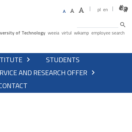
pl
en
Search
ne menu
versity of Technology
weeia
virtul
wikamp
employee search
STITUTE
STUDENTS
chevron_right
RVICE AND RESEARCH OFFER
chevron_right
CONTACT