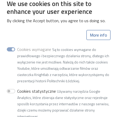
We use cookies on this site to
Linki
enhance your user experience
Wikamp
By clicking the Accept button, you agree to us doing so.
Biblioteka PŁ
Mapa Kampusu PŁ
More info
Institute of Electrical Power
Cookies wymagane
Są to cookies wymagane do
prawidłowego i bezpiecznego działania strony, dlatego ich
Engineering (I-22)
wyłączenie nie jest możliwe. Należą do nich także cookies
Faculty of Electrical, Electronic,
Youtube, które umożliwiają odtwarzanie filmów oraz
ciasteczka Knightlab z narzędzia, które wykorzystujemy do
Computer and Control Engineering
prezentacji historii Politechniki Łódzkiej.
Cookies statystyczne
Używamy narzędzia Google
20 Bohdana Stefanowskiego Street, 90-537 Lodz
Analytics, które zbieraja dane statystyczne oraz rejestruje
tel.: +48 42 631 25 90, e-mail:
w2i22@adm.p.lodz.pl
sposób korzystania przez internautów z naszego serwisu,
dzięki czemu możemy poprawiać działanie strony
internetowej.