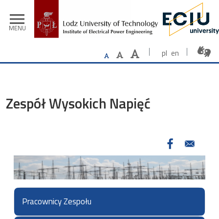
Skip to main content
menu
MENU
pl
en
Zespół Wysokich Napięć
Pracownicy Zespołu