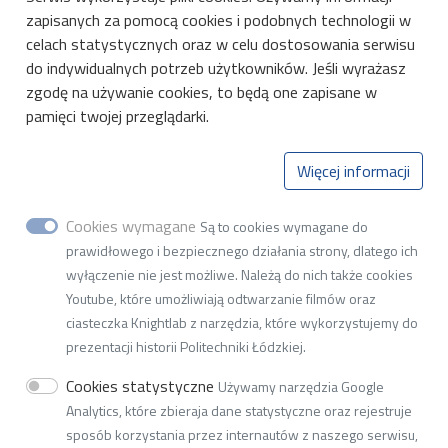
Linki
zapisanych za pomocą cookies i podobnych technologii w
celach statystycznych oraz w celu dostosowania serwisu
Wikamp
do indywidualnych potrzeb użytkowników. Jeśli wyrażasz
Biblioteka PŁ
zgodę na używanie cookies, to będą one zapisane w
pamięci twojej przeglądarki.
Mapa Kampusu PŁ
Więcej informacji
Instytut Elektroenergetyki
Cookies wymagane
Wydział Elektrotechniki, Elektroniki
Są to cookies wymagane do
prawidłowego i bezpiecznego działania strony, dlatego ich
Informatyki i Automatyki
wyłączenie nie jest możliwe. Należą do nich także cookies
Youtube, które umożliwiają odtwarzanie filmów oraz
ciasteczka Knightlab z narzędzia, które wykorzystujemy do
ul. Bohdana Stefanowskiego 20, 90-537 Łódź
prezentacji historii Politechniki Łódzkiej.
tel.: 42 631 25 90, e-mail:
w2i22@adm.p.lodz.pl
Cookies statystyczne
Używamy narzędzia Google
NIP 727-002-18-95
Analytics, które zbieraja dane statystyczne oraz rejestruje
REGON 000001583
sposób korzystania przez internautów z naszego serwisu,