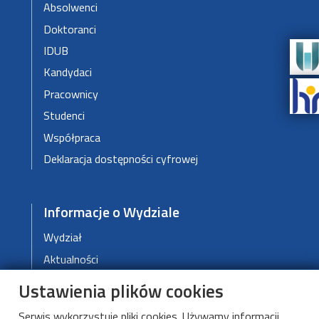
Absolwenci
Doktoranci
IDUB
Kandydaci
Pracownicy
Studenci
Współpraca
Deklaracja dostępności cyfrowej
Informacje o Wydziale
Wydział
Aktualności
Dziekanat
Ustawienia plików cookies
Serwis wykorzystuje pliki cookies. Używamy informacji