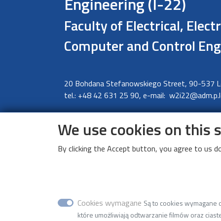
Engineering (I-22)
Faculty of Electrical, Elect
Computer and Control Eng
20 Bohdana Stefanowskiego Street, 90-537 
tel.: +48 42 631 25 90, e-mail:
w2i22@adm.p.l
We use cookies on this 
By clicking the Accept button, you agree to us do
Cookies wymagane
Są to cookies wymagane do
które umożliwiają odtwarzanie filmów oraz ciaste