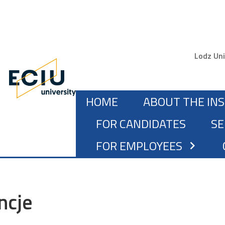
Gór
Lodz Uni
MAIN NAVIGATION
HOME
ABOUT THE IN
FOR CANDIDATES
SE
FOR EMPLOYEES
chevron_right
ncje