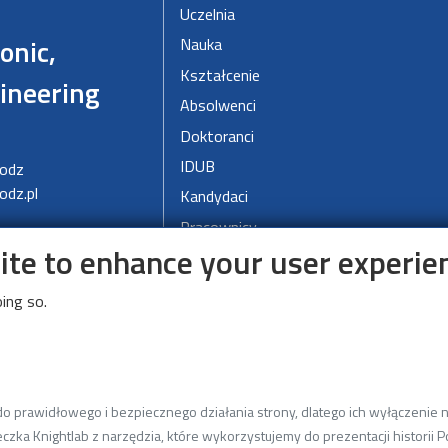
Uczelnia
ronic,
Nauka
Kształcenie
ineering
Absolwenci
Doktoranci
IDUB
Lodz
odz.pl
Kandydaci
Pracownicy
site to enhance your user experie
Studenci
Współpraca
ing so.
Deklaracja dostępności cyfrowej
Linki
 prawidłowego i bezpiecznego działania strony, dlatego ich wyłączenie ni
Wikamp
czka Knightlab z narzędzia, które wykorzystujemy do prezentacji historii Po