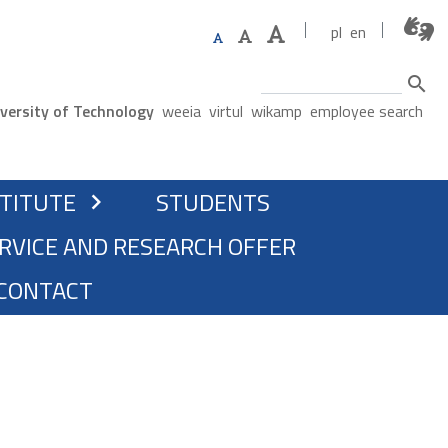
pl
en
Search
ne menu
versity of Technology
weeia
virtul
wikamp
employee search
STITUTE
STUDENTS
chevron_right
RVICE AND RESEARCH OFFER
CONTACT