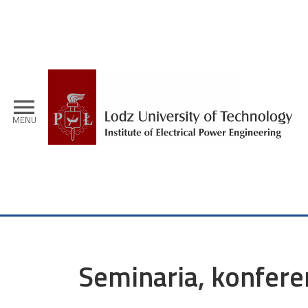
Skip to main content
menu
MENU
Seminaria, konfere