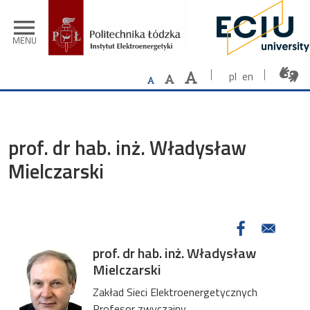
Przejdź do treści
menu
MENU
pl
en
prof. dr hab. inż. Władysław
Mielczarski
prof. dr hab. inż. Władysław
Mielczarski
Zakład Sieci Elektroenergetycznych
Profesor zwyczajny