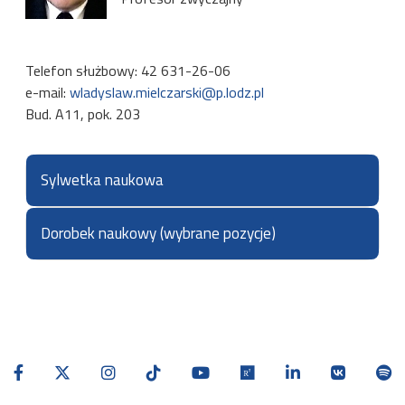
Telefon służbowy: 42 631-26-06
e-mail:
wladyslaw.mielczarski@p.lodz.pl
Bud. A11, pok. 203
Sylwetka naukowa
Profesor Władysław Mielczarski zajmuje się
Dorobek naukowy (wybrane pozycje)
optymalizacją rozwoju i funkcjonowania systemów
elektroenergetycznych w warunkach rynkowych.
Publikacje książek i monografii:
Mielczarski W., "Quality of Electricity Supply &
Management of Network Losses", Energy
Optimal Solutions, Melbourne, 1997
Mielczarski W., “Fuzzy Logic Techniques in Power
Systems”, Springer Verlag, Heidelberg, 1997