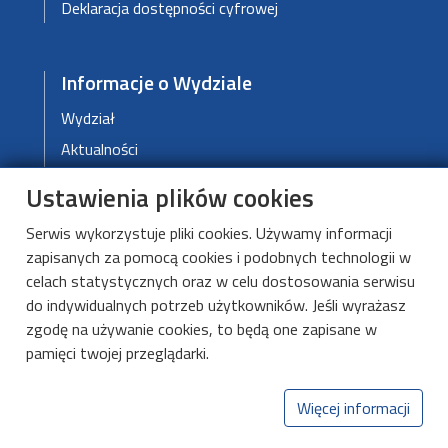
Mielczarski W., (Editor), „Complex electricity
Deklaracja dostępności cyfrowej
markets”, Warszawa, 2007
Łyżwa Wojciech, Wierzbowski Michał, Mielczarski
Władysław: Elektrownie gazowe a OZE. Przegląd
Informacje o Wydziale
Gazowniczy, 2015, nr 1, s. 15-17
Wydział
Aktualności
Dziekanat
Ustawienia plików cookies
Serwis wykorzystuje pliki cookies. Używamy informacji
Linki
zapisanych za pomocą cookies i podobnych technologii w
celach statystycznych oraz w celu dostosowania serwisu
Wikamp
do indywidualnych potrzeb użytkowników. Jeśli wyrażasz
Biblioteka PŁ
zgodę na używanie cookies, to będą one zapisane w
Mapa Kampusu PŁ
pamięci twojej przeglądarki.
Więcej informacji
Instytut Elektroenergetyki