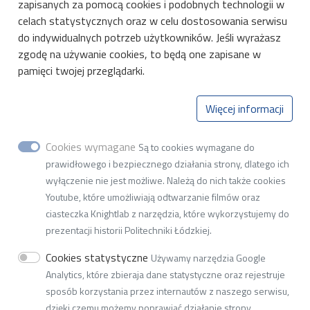
Linki
zapisanych za pomocą cookies i podobnych technologii w
elektrycznych wysokich napięć
celach statystycznych oraz w celu dostosowania serwisu
Oddziaływanie infrastruktury elektrycznej na
Wikamp
do indywidualnych potrzeb użytkowników. Jeśli wyrażasz
środowisko
Biblioteka PŁ
zgodę na używanie cookies, to będą one zapisane w
Zespół Transportu i Przetwarzania
pamięci twojej przeglądarki.
Mapa Kampusu PŁ
Energii
Transmisja informacji między torem a
Więcej informacji
pojazdem trakcyjnym dla potrzeb systemów
Instytut Elektroenergetyki
sterowania ATP i ATC (Automatic Train
Cookies wymagane
Wydział Elektrotechniki, Elektroniki
Są to cookies wymagane do
Protection, Automatic Train Control)
prawidłowego i bezpiecznego działania strony, dlatego ich
Modelowanie, symulacje i próby testowe
Informatyki i Automatyki
wyłączenie nie jest możliwe. Należą do nich także cookies
napędów trakcyjnych
Youtube, które umożliwiają odtwarzanie filmów oraz
Rozwój samochodów elektrycznych
ciasteczka Knightlab z narzędzia, które wykorzystujemy do
Perspektywy rozwoju kolei dużych prędkości
ul. Bohdana Stefanowskiego 20, 90-537 Łódź
prezentacji historii Politechniki Łódzkiej.
w Polsce
tel.: 42 631 25 90, e-mail:
w2i22@adm.p.lodz.pl
Cookies statystyczne
Używamy narzędzia Google
NIP 727-002-18-95
Analytics, które zbieraja dane statystyczne oraz rejestruje
REGON 000001583
sposób korzystania przez internautów z naszego serwisu,
dzięki czemu możemy poprawiać działanie strony