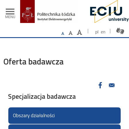
Przejdź do treści
menu
MENU
pl
en
Oferta badawcza
Specjalizacja badawcza
Obszary działalności